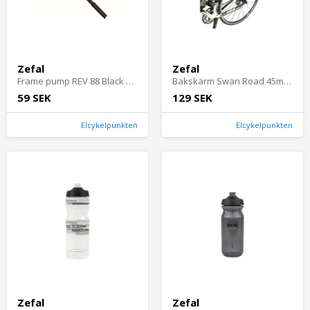
Zefal
Zefal
Frame pump REV 88 Black Presta/Schrader/Dunlop Svart Cykeltillbehör - Pumpar - Handpumpar/MinipumparCykeltillbehör Pumpar Handpumpar/Minipumpar
Bakskärm Swan Road 45mm Sadelstolpe Svart Cykeldelar - Stänkskärmar - BakskärmCykeldelar Stänkskärmar Bakskärm
59 SEK
129 SEK
Elcykelpunkten
Elcykelpunkten
Zefal
Zefal