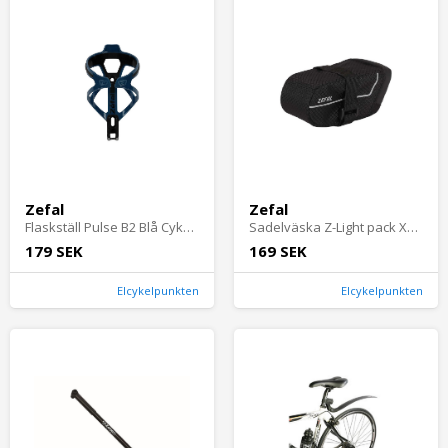
Zefal
Zefal
Flaskställ Pulse B2 Blå Cykeltillbehör - Cykelflaskor & Flaskställ - FlaskställCykeltillbehör Cykelflaskor & Flaskställ Flaskställ
Sadelväska Z-Light pack XS Cykeltillbehör - Cykelväskor - SadelväskorCykeltillbehör Cykelväskor Sadelväskor
179 SEK
169 SEK
Elcykelpunkten
Elcykelpunkten