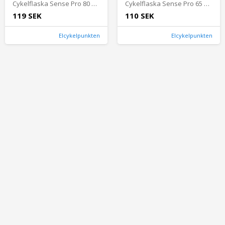
Cykelflaska Sense Pro 80 800 ml Cykeltillbehör - Cykelflaskor & Flaskställ - CykelflaskorCykeltillbehör Cykelflaskor & Flaskställ Cykelflaskor
Cykelflaska Sense Pro 65 650 ml Cykeltillbehör - Cykelflaskor & Flaskställ - CykelflaskorCykeltillbehör Cykelflaskor & Flaskställ Cykelflaskor
119 SEK
110 SEK
Elcykelpunkten
Elcykelpunkten