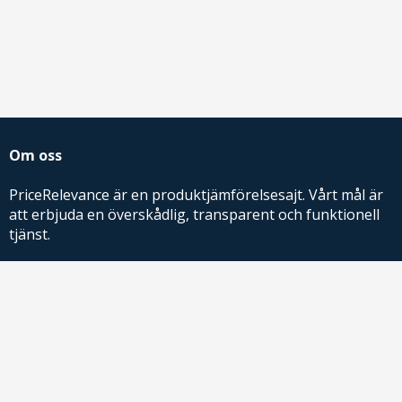
Om oss
PriceRelevance är en produktjämförelsesajt. Vårt mål är
att erbjuda en överskådlig, transparent och funktionell
tjänst.
PriceRelevance ägs och drivs av AdRelevance Sverige AB.
Comparison Shopping Partners
E-handlare som söker CSS-lösningar för Google
Shopping,
kontakta oss
eller
läs mer
.