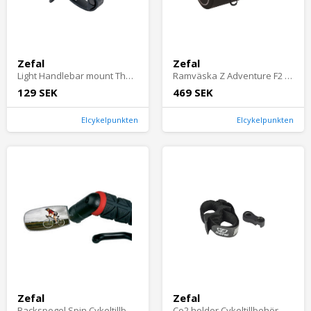
Zefal
Zefal
Light Handlebar mount The Light Handlebar Mount is a light bracket for bicycle handlebars compatible with ZEFAL front lights from the Superrange. Its
Ramväska Z Adventure F2 Cykeltillbehör - Cykelväskor - RamväskorCykeltillbehör Cykelväskor Ramväskor
129 SEK
469 SEK
Elcykelpunkten
Elcykelpunkten
Zefal
Zefal
Backspegel Spin Cykeltillbehör - BackspeglarCykeltillbehör Backspeglar
Co2 holder Cykeltillbehör - Pumpar - Tillbehör & Reservdelar PumparCykeltillbehör Pumpar Tillbehör & Reservdelar Pumpar