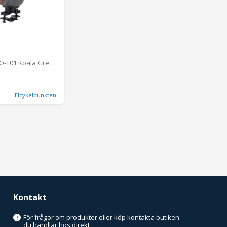
Ringklocka HO-T01 Koala Grey Cykeltillbehör - RingklockorCykeltillbehör Ringklockor
Elcykelpunkten
Kontakt
För frågor om produkter eller köp kontakta butiken
!
du handlar hos direkt