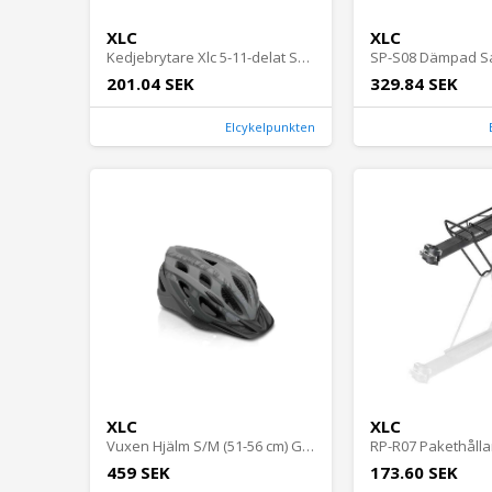
XLC
XLC
Kedjebrytare Xlc 5-11-delat Svart Cykeldelar - Kedjor - KedjorCykeldelar Kedjor Kedjor
201.04 SEK
329.84 SEK
Elcykelpunkten
XLC
XLC
Vuxen Hjälm S/M (51-56 cm) Grå Cykeltillbehör - Hjälmar - PendlingCykeltillbehör Hjälmar Pendling
459 SEK
173.60 SEK