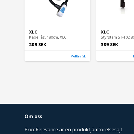
XLC
XLC
Kabellås, 180cm, XLC
209 SEK
389 SEK
Velltra SE
Om oss
PriceRelevance är en produktjämförelsesajt.