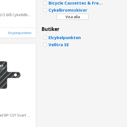
Bicycle Cassettes & Freewheels
PORTU
Cykelbromsskivor
Barn Hjälm XS/S Blå Cykeltillbehör - Hjälmar - JuniorCykeltillbehör Hjälmar Junior
Visa alla
POLISH
K
Butiker
DUTCH
Elcykelpunkten
Elcykelpunkten
Velltra SE
Disc Brake Pad BP-C07 Svart Cykeldelar - Bromsklossar & bromsbelägg - SkivbromsbeläggCykeldelar Bromsklossar & bromsbelägg Skivbromsbelägg
K