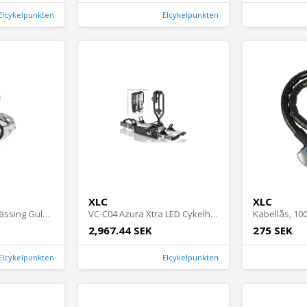
Elcykelpunkten
Elcykelpunkten
XLC
XLC
Ringklocka Äkta Mässing Guld Cykeltillbehör - RingklockorCykeltillbehör Ringklockor
VC-C04 Azura Xtra LED Cykelhållare för 2 cyklar Svart Cykeltillbehör - Cykelhållare för bil - Cykelhållare DragkrokCykeltillbehör Cykelhållare för
Kabellås, 10
2,967.44 SEK
275 SEK
Elcykelpunkten
Elcykelpunkten