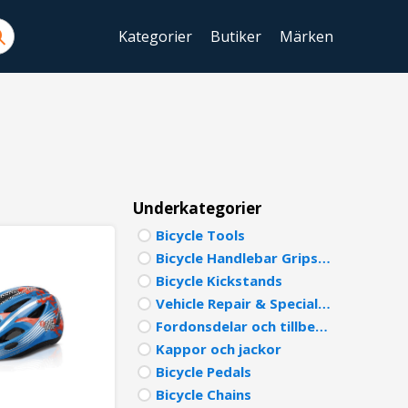
Kategorier
Butiker
Märken
ENGLIS
SWEDIS
DANISH
FINNIS
Underkategorier
Bicycle Tools
NORWE
Bicycle Handlebar Grips & Decor
GERMA
Bicycle Kickstands
Vehicle Repair & Specialty Tools
ITALIA
Fordonsdelar och tillbehör
Kappor och jackor
FRENCH
Bicycle Pedals
SPANIS
Bicycle Chains