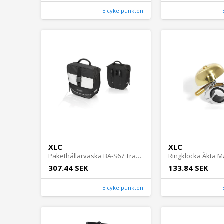
Elcykelpunkten
XLC
XLC
Pakethållarväska BA-S67 Traveller Svart Cykeltillbehör - Cykelväskor - PakethållarväskorCykeltillbehör Cykelväskor Pakethållarväskor
307.44 SEK
133.84 SEK
Elcykelpunkten