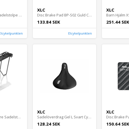
XLC
XLC
SP-S08 Dämpad Sadelstolpe Svart Cykeldelar - Sadelstolpar - Dämpade sadelstolparCykeldelar Sadelstolpar Dämpade sadelstolpar
Disc Brake Pad BP-S02 Guld Cykeldelar - Bromsklossar & bromsbelägg - SkivbromsbeläggCykeldelar Bromsklossar & bromsbelägg Skivbromsbelägg
133.84 SEK
251.44 SE
Elcykelpunkten
Elcykelpunkten
XLC
XLC
RP-R07 Pakethållare Sadelstolpemontering Svart Cykeltillbehör - Pakethållare - Pakethållare BakCykeltillbehör Pakethållare Pakethållare Bak
Sadelöverdrag Gel L Svart Cykeldelar - Sadlar - SadlarCykeldelar Sadlar Sadlar
128.24 SEK
150.64 SE