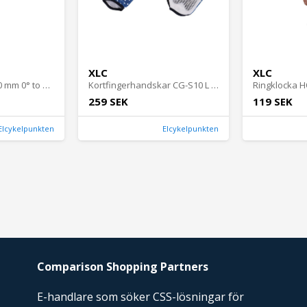
XLC
XLC
Styrstam ST-T02 80 mm 0° to 60° Cykeldelar - Styrstammar - StyrstammarCykeldelar Styrstammar Styrstammar
Kortfingerhandskar CG-S10 L Blå Kläder - Handskar - KortfingersKläder Handskar Kortfingers
259 SEK
119 SEK
Elcykelpunkten
Elcykelpunkten
Comparison Shopping Partners
E-handlare som söker CSS-lösningar för