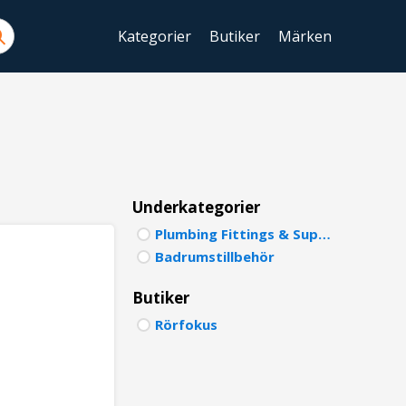
Kategorier
Butiker
Märken
ENGLIS
SWEDIS
DANISH
FINNIS
Underkategorier
Plumbing Fittings & Supports
NORWE
Badrumstillbehör
GERMA
Butiker
ITALIA
Rörfokus
FRENCH
SPANIS