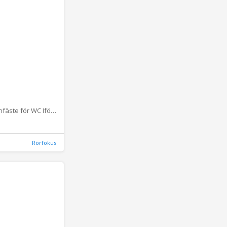
Reservcisternfäste för WC Ifö 3-pack
Rörfokus