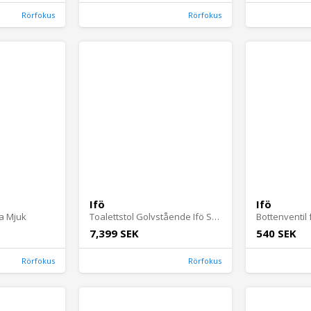
Rörfokus
Rörfokus
Ifö
Ifö
ra Mjuk
Toalettstol Golvstående Ifö Spira Hög Rimfree Dubbelspolning S-lås Limmad
7,399 SEK
540 SEK
Rörfokus
Rörfokus