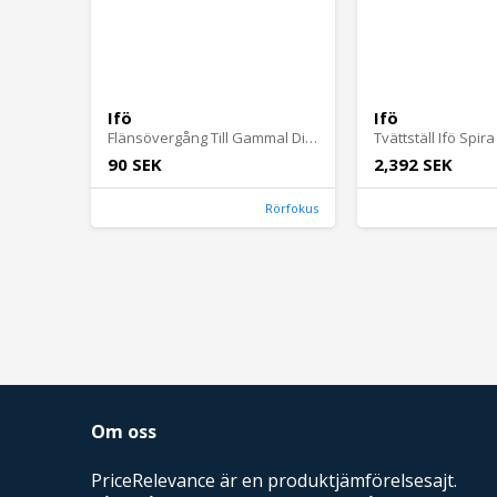
Ifö
Ifö
Flänsövergång Till Gammal Diskbänk G40
Tvättställ Ifö Spira
90 SEK
2,392 SEK
Rörfokus
Om oss
PriceRelevance är en produktjämförelsesajt.