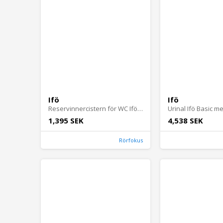
Ifö
Ifö
Reservinnercistern för WC Ifö Spira Plast/Aluminium
1,395 SEK
4,538 SEK
Rörfokus