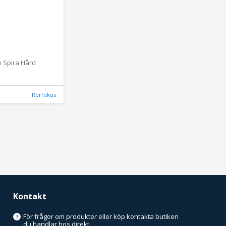
fö Spira Hård
Rörfokus
Kontakt
För frågor om produkter eller köp kontakta butiken
!
du handlar hos direkt