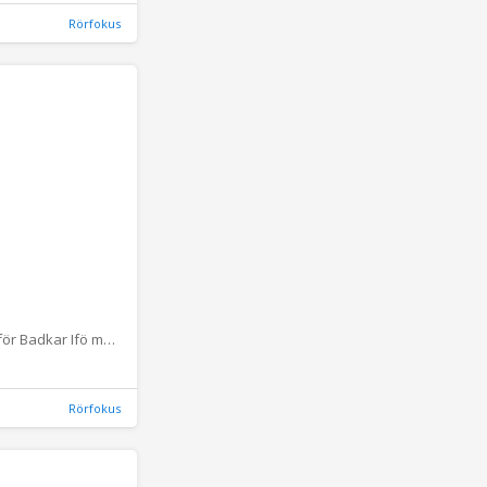
Rörfokus
Bottenventil för Badkar Ifö med gummipropp och kedja
Rörfokus