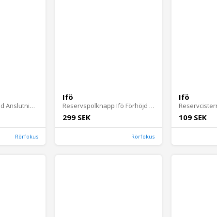
Ifö
Ifö
Urinal Ifö Basic med Anslutning Uppifrån
Reservspolknapp Ifö Förhöjd med Dubbelspolning och Fresh WC-stick
299 SEK
109 SEK
Rörfokus
Rörfokus