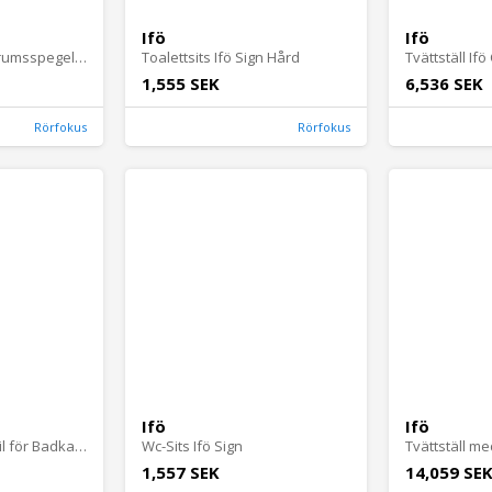
Ifö
Ifö
Belysning för Badrumsspegel Ifö Option
Toalettsits Ifö Sign Hård
1,555 SEK
6,536 SEK
Rörfokus
Rörfokus
Ifö
Ifö
Reservbottenventil för Badkar Ifö Caribia
Wc-Sits Ifö Sign
1,557 SEK
14,059 SE