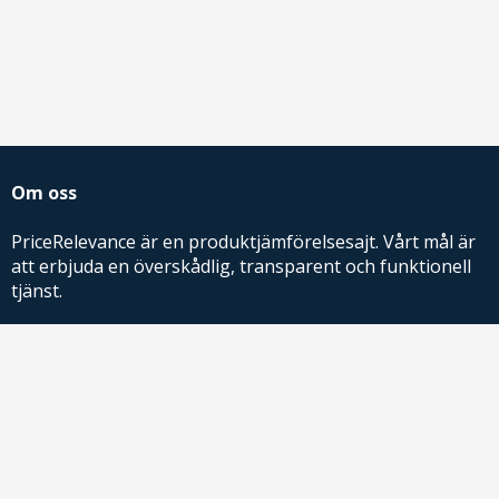
Om oss
PriceRelevance är en produktjämförelsesajt. Vårt mål är
att erbjuda en överskådlig, transparent och funktionell
tjänst.
PriceRelevance ägs och drivs av AdRelevance Sverige AB.
Comparison Shopping Partners
E-handlare som söker CSS-lösningar för Google
Shopping,
kontakta oss
eller
läs mer
.