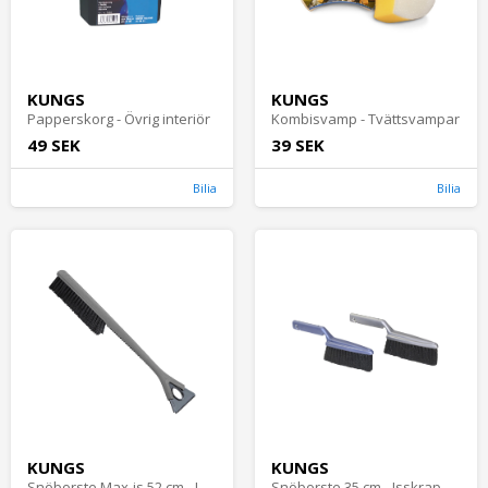
KUNGS
KUNGS
Papperskorg - Övrig interiör
Kombisvamp - Tvättsvampar
49 SEK
39 SEK
Bilia
Bilia
KUNGS
KUNGS
Snöborste Max-is 52 cm - Isskrapor och snöborstar
Snöborste 35 cm - Isskrapor och snöborstar