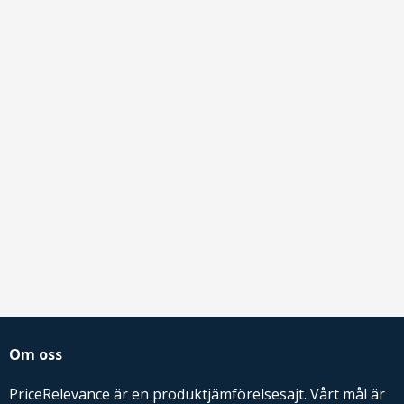
Om oss
PriceRelevance är en produktjämförelsesajt. Vårt mål är