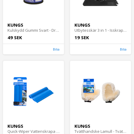
KUNGS
KUNGS
Kulskydd Gummi Svart - Dragkrokstillbehör
Utbytesskär 3 in 1 - Isskrapor och snöborstar
49 SEK
19 SEK
Bilia
Bilia
KUNGS
KUNGS
Quick-Wiper Vattenskrapa 14 cm - Våtskrapor
Tvätthandske Lamull - Tvättsvampar