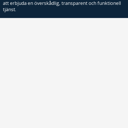
att erbjuda en överskådlig, transparent och funktionell
tjänst.
PriceRelevance ägs och drivs av AdRelevance Sverige AB.
Comparison Shopping Partners
E-handlare som söker CSS-lösningar för Google
Shopping,
kontakta oss
eller
läs mer
.
Kontakt
För frågor om produkter eller köp kontakta butiken du handlar hos
!
direkt
price@adrelevance.se
AdRelevance Sverige AB
Malmskillnadsgatan 32, 5tr