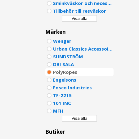
Sminkväskor och necessärer
PORTU
Tillbehör till resväskor
Visa alla
POLISH
Märken
DUTCH
Wenger
Urban Classics Accessoires
SUNDSTRÖM
DBI SALA
PolyRopes
Engelsons
Fosco Industries
TF-2215
101 INC
MFH
Visa alla
Butiker