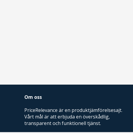
Om oss
PriceRelevance är en produktjämförelsesajt.
Vårt mål är att erbjuda en överskådlig,
transparent och funktionell tjänst.