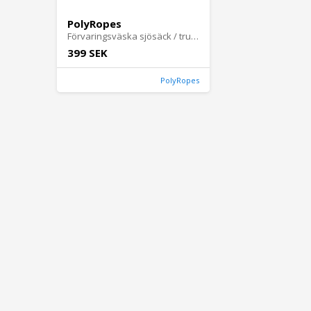
PolyRopes
Förvaringsväska sjösäck / trunk
399 SEK
PolyRopes