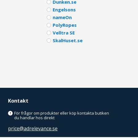
Dunken.se
Engelsons
nameOn
PolyRopes
Velltra SE
SkalHuset.se
Kontakt
För frågor om produkter eller köp kontakta butiken
!
du handlar hos direkt
price@adrelevance.se