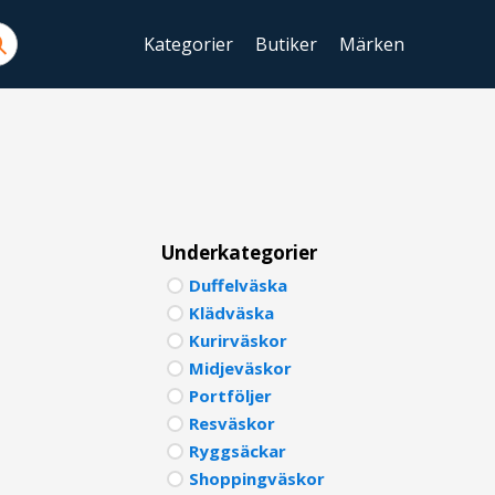
Kategorier
Butiker
Märken
ENGLIS
SWEDIS
DANISH
FINNIS
Underkategorier
Duffelväska
NORWE
Klädväska
GERMA
Kurirväskor
Midjeväskor
ITALIA
Portföljer
Resväskor
FRENCH
Ryggsäckar
SPANIS
Shoppingväskor