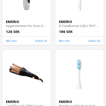
EMERIO
EMERIO
Hygientrimmer För Öron Och Näsa Emerio
El-Tandborste USB-C IPX7 Emerio
126 SEK
186 SEK
Mer Info
Velltra SE
Mer Info
Velltra SE
EMERIO
EMERIO
Locktång 120-200°C Svart/Guld Emerio
Borsthuvud Medium 3st Emerio