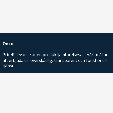
Om oss
PriceRelevance är en produktjämförelsesajt. Vårt mål är
att erbjuda en överskådlig, transparent och funktionell
tjänst.
PriceRelevance ägs och drivs av AdRelevance Sverige AB.
Comparison Shopping Partners
E-handlare som söker CSS-lösningar för Google
Shopping,
kontakta oss
eller
läs mer
.